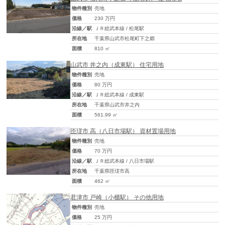
物件種別
売地
価格
230 万円
沿線／駅
ＪＲ総武本線 / 松尾駅
所在地
千葉県山武市松尾町下之郷
面積
810 ㎡
山武市 井之内（成東駅） 住宅用地
物件種別
売地
価格
80 万円
沿線／駅
ＪＲ総武本線 / 成東駅
所在地
千葉県山武市井之内
面積
561.99 ㎡
匝瑳市 高（八日市場駅） 資材置場用地
物件種別
売地
価格
70 万円
沿線／駅
ＪＲ総武本線 / 八日市場駅
所在地
千葉県匝瑳市高
面積
462 ㎡
君津市 戸崎（小櫃駅） その他用地
物件種別
売地
価格
25 万円