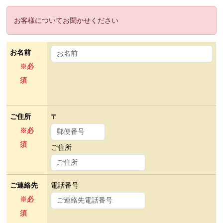
お客様についてお聞かせください
お名前
※必
須
ご住所
〒
※必
須
ご住所
ご連絡先
電話番号
※必
須