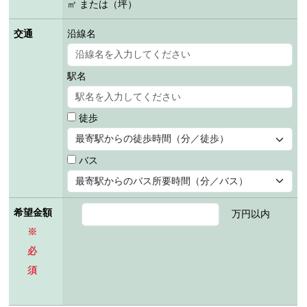
㎡ または（坪）
交通
沿線名
駅名
徒歩
バス
希望金額
万円以内
※
必
須