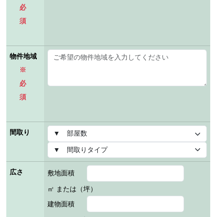
必
須
物件地域
※
必
須
間取り
広さ
敷地面積
㎡ または（坪）
建物面積