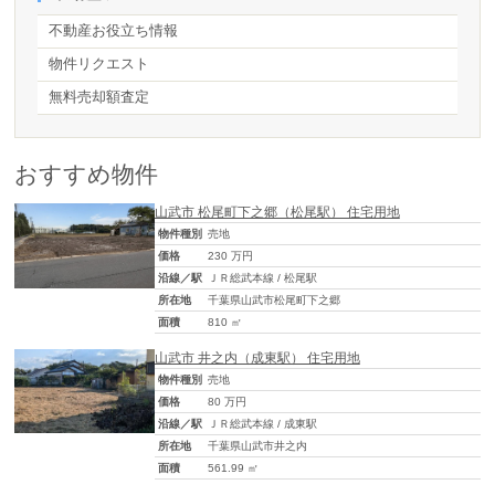
不動産お役立ち情報
物件リクエスト
無料売却額査定
おすすめ物件
山武市 松尾町下之郷（松尾駅） 住宅用地
物件種別
売地
価格
230 万円
沿線／駅
ＪＲ総武本線 / 松尾駅
所在地
千葉県山武市松尾町下之郷
面積
810 ㎡
山武市 井之内（成東駅） 住宅用地
物件種別
売地
価格
80 万円
沿線／駅
ＪＲ総武本線 / 成東駅
所在地
千葉県山武市井之内
面積
561.99 ㎡