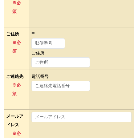
※必
須
ご住所
〒
※必
須
ご住所
ご連絡先
電話番号
※必
須
メールア
ドレス
※必