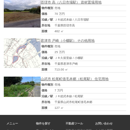
匝瑳市 高（八日市場駅） 資材置場用地
物件種別
売地
価格
70 万円
沿線／駅
ＪＲ総武本線 / 八日市場駅
所在地
千葉県匝瑳市高
面積
462 ㎡
君津市 戸崎（小櫃駅） その他用地
物件種別
売地
価格
25 万円
沿線／駅
ＪＲ久留里線 / 小櫃駅
所在地
千葉県君津市戸崎
面積
713.00 ㎡
山武市 松尾町借毛本郷（松尾駅） 住宅用地
物件種別
売地
価格
7 万円
沿線／駅
ＪＲ総武本線 / 松尾駅
所在地
千葉県山武市松尾町借毛本郷
面積
127 ㎡
メニュー
物件を探す
不動産ツール
お問い合わせ