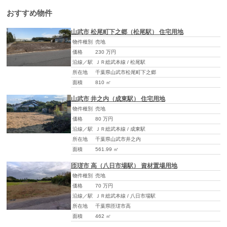
おすすめ物件
山武市 松尾町下之郷（松尾駅） 住宅用地
物件種別
売地
価格
230 万円
沿線／駅
ＪＲ総武本線 / 松尾駅
所在地
千葉県山武市松尾町下之郷
面積
810 ㎡
山武市 井之内（成東駅） 住宅用地
物件種別
売地
価格
80 万円
沿線／駅
ＪＲ総武本線 / 成東駅
所在地
千葉県山武市井之内
面積
561.99 ㎡
匝瑳市 高（八日市場駅） 資材置場用地
物件種別
売地
価格
70 万円
沿線／駅
ＪＲ総武本線 / 八日市場駅
所在地
千葉県匝瑳市高
面積
462 ㎡