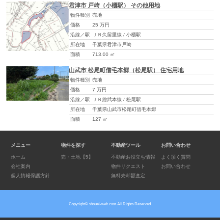
君津市 戸崎（小櫃駅） その他用地
物件種別
売地
価格
25 万円
沿線／駅
ＪＲ久留里線 / 小櫃駅
所在地
千葉県君津市戸崎
面積
713.00 ㎡
山武市 松尾町借毛本郷（松尾駅） 住宅用地
物件種別
売地
価格
7 万円
沿線／駅
ＪＲ総武本線 / 松尾駅
所在地
千葉県山武市松尾町借毛本郷
面積
127 ㎡
メニュー
物件を探す
不動産ツール
お問い合わせ
ホーム
売・土地
【5】
不動産お役立ち情報
よく頂く質問
会社案内
物件リクエスト
お問い合わせ
個人情報保護方針
無料売却額査定
Copyright©
shouei-web.com
All Rights Reserved.