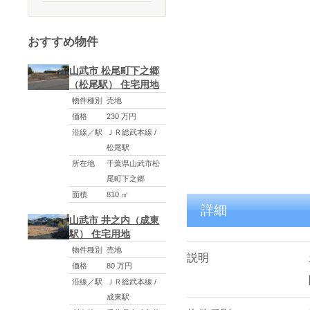
おすすめ物件
山武市 松尾町下之郷
（松尾駅） 住宅用地
物件種別
売地
価格
230 万円
沿線／駅
ＪＲ総武本線 /
松尾駅
所在地
千葉県山武市松
尾町下之郷
面積
810 ㎡
詳細
山武市 井之内（成東
駅） 住宅用地
物件種別
売地
説明
価格
80 万円
沿線／駅
ＪＲ総武本線 /
成東駅