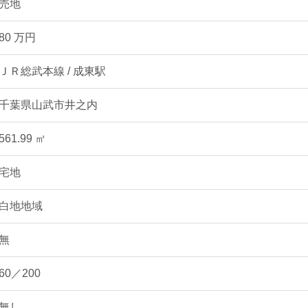
売地
80 万円
ＪＲ総武本線 / 成東駅
千葉県山武市井之内
561.99 ㎡
宅地
白地地域
無
60／200
無し