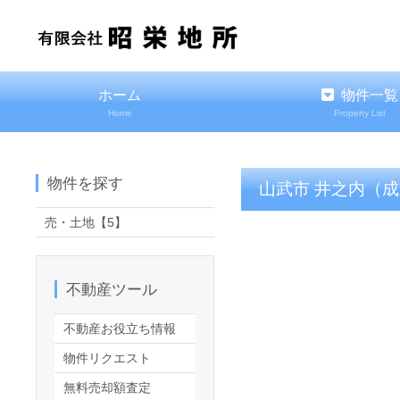
ホーム
物件一覧
Home
Property List
物件を探す
山武市 井之内（成
売・土地
【5】
不動産ツール
不動産お役立ち情報
物件リクエスト
無料売却額査定