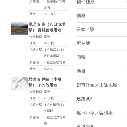
物件種別
所在地
千葉県山武市井
之内
面積
561.99 ㎡
価格
匝瑳市 高（八日市場
沿線／駅
駅） 資材置場用地
物件種別
売地
所在地
価格
70 万円
沿線／駅
ＪＲ総武本線 /
八日市場駅
面積
所在地
千葉県匝瑳市高
面積
462 ㎡
地目
君津市 戸崎（小櫃
都市計画／用途地域
駅） その他用地
物件種別
売地
建築条件
価格
25 万円
沿線／駅
ＪＲ久留里線 /
小櫃駅
建ぺい率／容積率
所在地
千葉県君津市戸
崎
私道負担