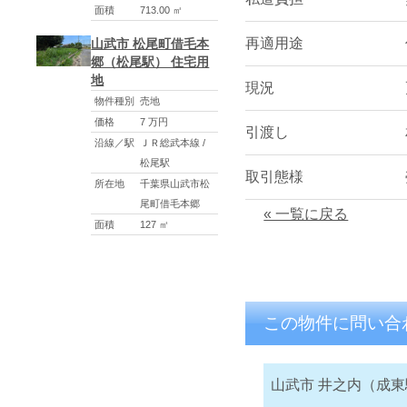
面積
713.00 ㎡
再適用途
山武市 松尾町借毛本
郷（松尾駅） 住宅用
地
現況
物件種別
売地
価格
7 万円
引渡し
沿線／駅
ＪＲ総武本線 /
松尾駅
取引態様
所在地
千葉県山武市松
尾町借毛本郷
« 一覧に戻る
面積
127 ㎡
この物件に問い合
山武市 井之内（成東